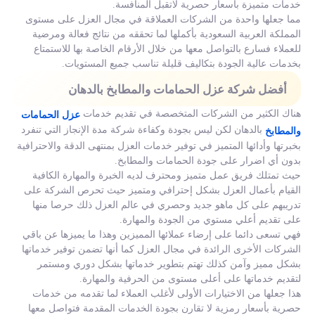
خدمات متميزة بأسعار حصرية لاتقبل المنافسة.
مما جعلها واحدة من الشركات العملاقة في مجال العزل على مستوى
المملكة العربية السعودية بأكملها لما تحققه من نتائج فعالة ومرضية
للعملاء فسارع بالتواصل معها من خلال الأرقام الخاصة بها للاستمتاع
بخدمات عالية الجودة بتكاليف قليلة تناسب جميع المستويات.
أفضل شركة عزل الحمامات والمطابخ بالدهان
هناك الكثير من الشركات المتخصصة في تقديم خدمات
عزل الحمامات
بالدهان لكن ليس بجودة وكفاءة شركة مدة الإنجاز التي تنفرد
والمطابخ
بخبرتها وأدائها المتميز في توفير خدمات العزل بمنتهى الدقة والاحترافية
بدون أي اضرار على جودة الحمامات والمطابخ.
حيث تمتلك فريق عمل متميز ومحترف لديه الخبرة والمهارة الكافية
القيام بأعمال العزل بشكل إحترافي ومتميز حيث تحرص الشركة على
تدريبهم على كل ماهو جديد وحصري في عالم العزل ذلك حرصا منها
على تقديم أعلي مستوي من الجودة والمهارة.
فهي تسعى دائما على إرضاء عملائها المميزين وهذا ما يميزها عن باقي
الشركات الأخرى الرائدة في مجال العزل كما أنها تضمن توفير خدماتها
بشكل مميز وآمن كذلك تهتم بتطوير خدماتها بشكل دوري ومستمر
لتقديم خدماتها على أعلى مستوى من الحرفية والمهارة.
هذا جعلها من الاختيارات الأولى لأغلب العملاء لما تقدمه من خدمات
حصرية بأسعار رمزية لا تقارن بجودة الخدمات المقدمة فتواصل معها