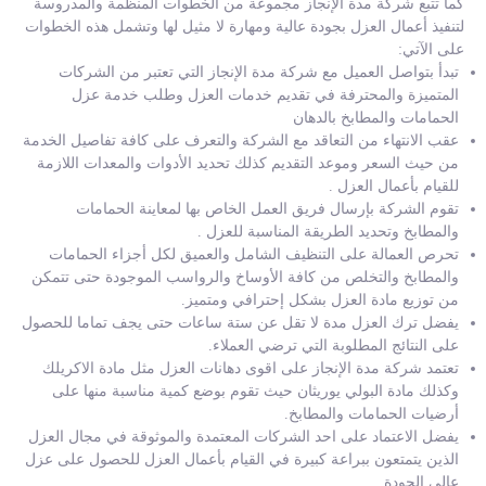
كما تتبع شركة مدة الإنجاز مجموعة من الخطوات المنظمة والمدروسة
لتنفيذ أعمال العزل بجودة عالية ومهارة لا مثيل لها وتشمل هذه الخطوات
على الآتي:
تبدأ بتواصل العميل مع شركة مدة الإنجاز التي تعتبر من الشركات
المتميزة والمحترفة في تقديم خدمات العزل وطلب خدمة عزل
الحمامات والمطابخ بالدهان
عقب الانتهاء من التعاقد مع الشركة والتعرف على كافة تفاصيل الخدمة
من حيث السعر وموعد التقديم كذلك تحديد الأدوات والمعدات اللازمة
للقيام بأعمال العزل .
تقوم الشركة بإرسال فريق العمل الخاص بها لمعاينة الحمامات
والمطابخ وتحديد الطريقة المناسبة للعزل .
تحرص العمالة على التنظيف الشامل والعميق لكل أجزاء الحمامات
والمطابخ والتخلص من كافة الأوساخ والرواسب الموجودة حتى تتمكن
من توزيع مادة العزل بشكل إحترافي ومتميز.
يفضل ترك العزل مدة لا تقل عن ستة ساعات حتى يجف تماما للحصول
على النتائج المطلوبة التي ترضي العملاء.
تعتمد شركة مدة الإنجاز على اقوى دهانات العزل مثل مادة الاكريلك
وكذلك مادة البولي يوريثان حيث تقوم بوضع كمية مناسبة منها على
أرضيات الحمامات والمطابخ.
يفضل الاعتماد على احد الشركات المعتمدة والموثوقة في مجال العزل
الذين يتمتعون ببراعة كبيرة في القيام بأعمال العزل للحصول على عزل
عالي الجودة.