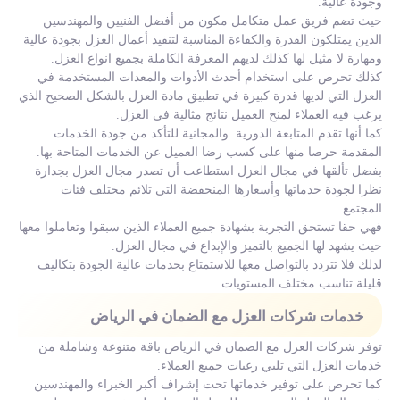
وجودة عالية.
حيث تضم فريق عمل متكامل مكون من أفضل الفنيين والمهندسين
الذين يمتلكون القدرة والكفاءة المناسبة لتنفيذ أعمال العزل بجودة عالية
ومهارة لا مثيل لها كذلك لديهم المعرفة الكاملة بجميع انواع العزل.
كذلك تحرص على استخدام أحدث الأدوات والمعدات المستخدمة في
العزل التي لديها قدرة كبيرة في تطبيق مادة العزل بالشكل الصحيح الذي
يرغب فيه العملاء لمنح العميل نتائج مثالية في العزل.
كما أنها تقدم المتابعة الدورية والمجانية للتأكد من جودة الخدمات
المقدمة حرصا منها على كسب رضا العميل عن الخدمات المتاحة بها.
بفضل تألقها في مجال العزل استطاعت أن تصدر مجال العزل بجدارة
نظرا لجودة خدماتها وأسعارها المنخفضة التي تلائم مختلف فئات
المجتمع.
فهي حقا تستحق التجربة بشهادة جميع العملاء الذين سبقوا وتعاملوا معها
حيث يشهد لها الجميع بالتميز والإبداع في مجال العزل.
لذلك فلا تتردد بالتواصل معها للاستمتاع بخدمات عالية الجودة بتكاليف
قليلة تناسب مختلف المستويات.
خدمات شركات العزل مع الضمان في الرياض
توفر شركات العزل مع الضمان في الرياض باقة متنوعة وشاملة من
خدمات العزل التي تلبي رغبات جميع العملاء.
كما تحرص على توفير خدماتها تحت إشراف أكبر الخبراء والمهندسين