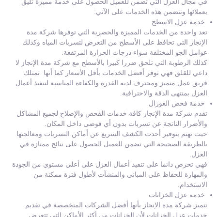
في مجال العزل التي تضمن للعميل الحصول على خدمة مميزة تليق
بعملائها وتتضمن هذه الخدمات على الآتي:
خدمة عزل الاسطح
تعد واحدة من الخدمات المميزة والحصرية التي توفرها شركة مدة
الإنجاز التي تحافظ على الأسطح من التعرض لتسربات المياه وكذلك
عوامل الجو المختلفة سواء درجات الحرارة المرتفعة.
كذلك الرطوبة التي تلحق ضررا كبيرا بالأسطح مع شركة مدة الإنجاز لا
داعي للقلق فهي توفر أفضل الخدمات بأقل الأسعار كما أنها تمتلك
فريق عمل متميز ومحترف لديه القدرة والكفاءة المناسبة لتنفيذ أعمال
العزل بمنتهى الدقة والاحترافية.
خدمة فحص العوزال
تقدم شركة مدة الإنجاز كافة خدمات الفحص والإصلاح لجميع المشاكل
والأضرار الناتجة عن تسربات بدون أي فوضى داخل المكان.
حيث تهتم بتوفير أحدث الكشف السريع عن أماكن التسربات ومعالجتها
بالطريقة الصحيحة التي تضمن للعميل الحصول على نتائج ممتازة في
العزل.
فهي تحرص دائما على تنفيذ أعمال العزل على أعلي مستوي من الجودة
والمهارة للحفاظ على المباني والمنشآت لأطول فترة ممكنة من
الاستخدام.
خدمة عزل الخزانات
تتميز شركة مدة الإنجاز بأنها أفضل الشركات المتخصصة في تقديم
خدمات عزل الخزانات لأن الخزانات من أكثر الأماكن التي تتعرض