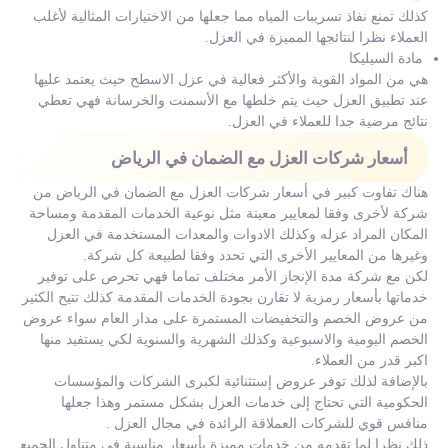
كذلك تمنع نفاذ تسريبات المياه مما جعلها من الاختيارات المثالية لأغلب
العملاء نظرا لنتائجها المميزة في العزل.
مادة السيليكا
هي من المواد القوية والأكثر فعالية في عزل الاسطح حيث يعتمد عليها
عند تطبيق العزل حيث يتم خلطها مع الأسمنت والخرسانة فهي تعطي
نتائج مرضية جدا للعملاء في العزل.
أسعار شركات العزل مع الضمان في الرياض
هناك تفاوت كبير في أسعار شركات العزل مع الضمان في الرياض من
شركة لأخرى وفقا لمعايير معينة مثل نوعية الخدمات المقدمة ومساحة
المكان المراد عزله وكذلك الادوات والمعدات المستخدمة في العزل
وغيرها من المعايير الأخرى التي تحدد وفقا لطبيعة كل شركة.
لكن مع شركة مدة الإنجاز الأمر مختلف تماما فهي تحرص على توفير
خدماتها بأسعار رمزية لا تقارن بجودة الخدمات المقدمة كذلك تتيح الكثير
من عروض الخصم والتخفيضات المستمرة على مدار العام سواء عروض
الخصم اليومية والاسبوعية وكذلك الشهرية والسنوية لكي يستفيد منها
اكبر قدر من العملاء.
بالإضافة لذلك توفر عروض إستثنائية لكبرى الشركات والمؤسسات
الحكومية التي تحتاج إلى خدمات العزل بشكل مستمر وهذا جعلها
منافس قوي للشركات العملاقة الرائدة في مجال العزل .
ذلك نظرا لما تقدمه من خدمات مميزة بأسعار مناسبة في متناول الجميع