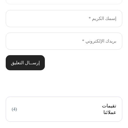
إرســال التعليق
تقيمات
(4)
عملائنا