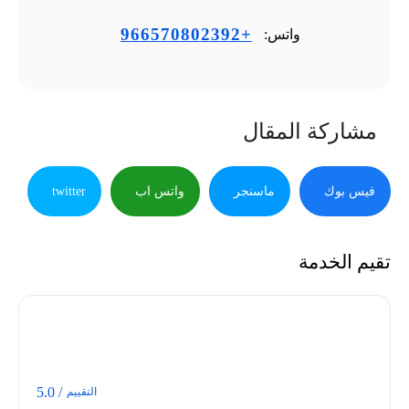
+966570802392
واتس:
مشاركة المقال
فيس بوك
ماسنجر
واتس اب
twitter
تقيم الخدمة
/ 5.0
التقييم