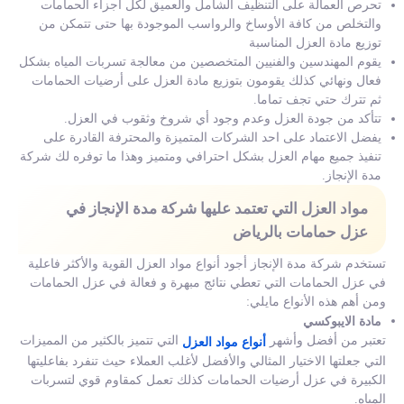
تحرص العمالة على التنظيف الشامل والعميق لكل أجزاء الحمامات
والتخلص من كافة الأوساخ والرواسب الموجودة بها حتى تتمكن من
توزيع مادة العزل المناسبة
يقوم المهندسين والفنيين المتخصصين من معالجة تسربات المياه بشكل
فعال ونهائي كذلك يقومون بتوزيع مادة العزل على أرضيات الحمامات
ثم تترك حتي تجف تماما.
تتأكد من جودة العزل وعدم وجود أي شروخ وثقوب في العزل.
يفضل الاعتماد على احد الشركات المتميزة والمحترفة القادرة على
تنفيذ جميع مهام العزل بشكل احترافي ومتميز وهذا ما توفره لك شركة
مدة الإنجاز.
مواد العزل التي تعتمد عليها شركة مدة الإنجاز في
عزل حمامات بالرياض
تستخدم شركة مدة الإنجاز أجود أنواع مواد العزل القوية والأكثر فاعلية
في عزل الحمامات التي تعطي نتائج مبهرة و فعالة في عزل الحمامات
ومن أهم هذه الأنواع مايلي:
مادة الايبوكسي
تعتبر من أفضل وأشهر
التي تتميز بالكثير من المميزات
أنواع مواد العزل
التي جعلتها الاختيار المثالي والأفضل لأغلب العملاء حيث تنفرد بفاعليتها
الكبيرة في عزل أرضيات الحمامات كذلك تعمل كمقاوم قوي لتسربات
المياه.