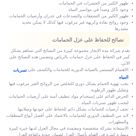
ظهور الكثير من الحشرات في الحمامات.
وجود تآكل وصدأ في مواسير المياه .
ظهور الكثير من التشققات والتصدعات في جدران وأرضيات الحمامات.
وجود روائح نفاذة وكريهة غير مرغوب فيها كذلك لا يمكن تحديد
مصدرها.
نصائح للحفاظ على عزل الحمامات
تقدم شركة مدة الإنجاز مجموعة كبيرة من النصائح التي تساهم بشكل
كبير في الحفاظ على عزل حمامات بالرياض وتتضمن هذه النصائح على
الآتي:
الاهتمام المستمر بالصيانة الدورية للحمامات والكشف على
تسربات
.
المياه
يجب تهوية الحمام بشكل دوري للتخلص من الروائح الغير مرغوب فيها
وتقليل ظهور الرطوبة.
الحرص الدائم على إستخدام مواد تنظيف آمنة على أرضيات الحمامات
لتجنب ظهور تسربات المياه.
تجف أرضيات الحمامات بشكل دائم للحفاظ على جودتها وصلابتها.
لابد من التنظيف الدوري للحمامات بالاعتماد على أفضل أنواع المنظفات
والمطهرات.
الاستعانة بشركة متخصصة ومعتمدة في مجال العزل لديها خبرة كبيرة
ومهارة كبيرة في القيام بأعمال العزل لضمان جودة وكفاءة العزل